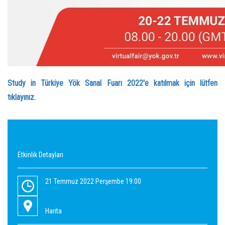
Study in Türkiye Yök Sanal Fuarı 2022'e katılmak için lütfen
tıklayınız.
Etkinlik Detayları
21 Temmuz 2022 Perşembe 19:00
Harita